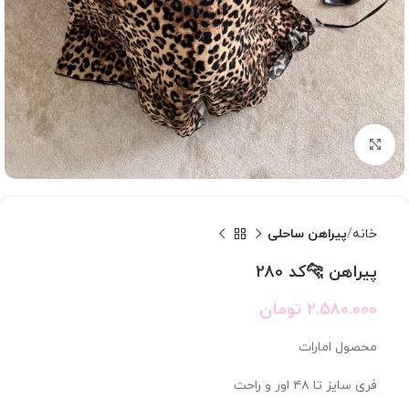
بزرگنمایی تصویر
خانه
پیراهن ساحلی
پیراهن 🐆کد 280
2.580.000
تومان
محصول امارات
فری سایز تا ۴۸ اور و راحت