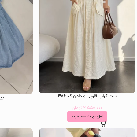
ست کراپ قارچی و دامن کد 386
پیر
2.550.000
تومان
افزودن به سبد خرید