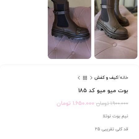
خانه
کیف و کفش
بوت میو میو كد 185
1.650.000
تومان
1.900.000
تومان
نیم بوت نوتلا
قد کلی تقریبی 25