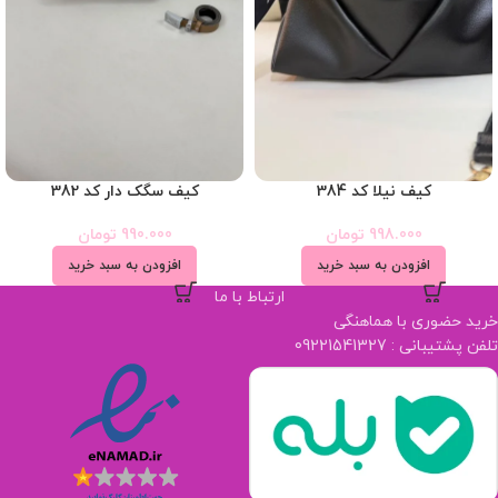
کیف نیلا کد 384
کیف سگک دار کد 382
998.000
تومان
990.000
تومان
افزودن به سبد خرید
افزودن به سبد خرید
ارتباط با ما
خرید حضوری با هماهنگی
تلفن پشتیبانی : 09221541327