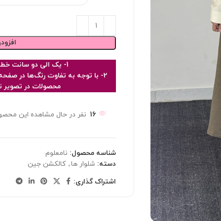
افزود
1- یک الی دو سانت خطای اندازه گیری در نظر گرفته شود
2- با توجه به تفاوت رنگ‌ها در ص
محصولات در تصویر تا 10٪ با واقعیت متفاوت با
16
نفر در حال مشاهده این محصو
شناسه محصول:
نامعلوم
دسته:
شلوار ها
,
کالکشن جین
اشتراک گذاری: