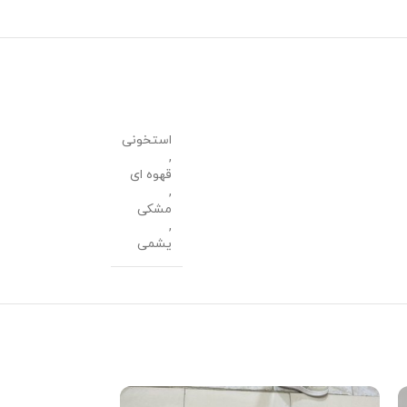
استخونی
,
قهوه ای
,
مشکی
,
یشمی