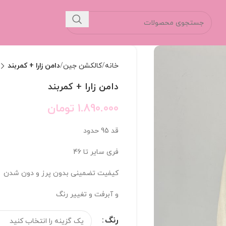
خانه
کالکشن جین
دامن زارا + کمربند
دامن زارا + کمربند
1.890.000
تومان
قد 95 حدود
فری سایر تا 46
کیفیت تضمینی بدون پرز و دون شدن
و آبرفت و تغییر رنگ
رنگ