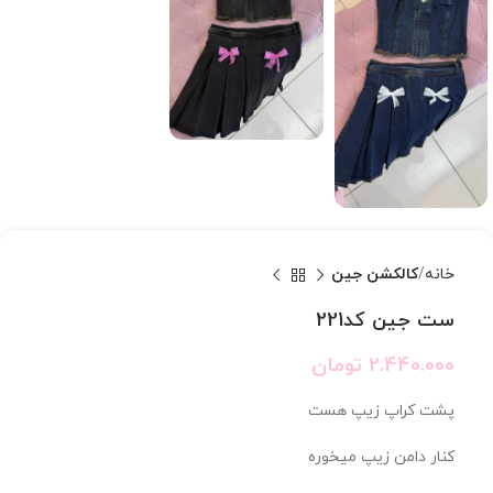
خانه
کالکشن جین
ست جین کد221
2.440.000
تومان
پشت کراپ زیپ هست
کنار دامن زیپ میخوره