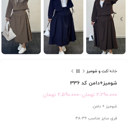
خانه
کت و شومیز
شومیز+دامن کد 336
2.290.000
تومان
–
2.590.000
تومان
شومیز + دامن
فری سایز مناسب ۳۶-۴۸