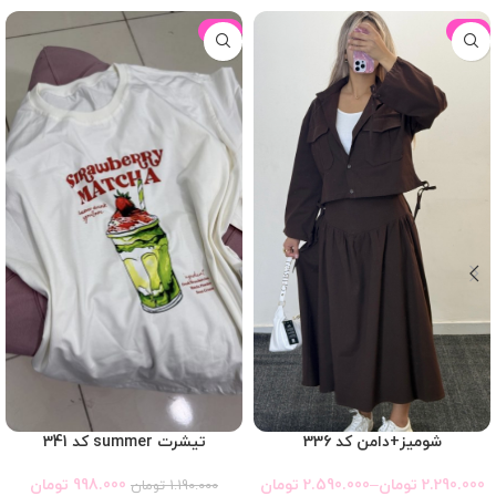
-16%
-12%
تیشرت summer کد 341
شومیز+دامن کد 336
998.000
تومان
2.290.000
تومان
–
2.590.000
تومان
1.190.000
تومان