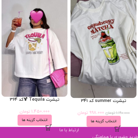
تیشرت Tequila 🍹کد 364
تیشرت summer کد 341
1.450.000
تومان
998.000
تومان
1.190.000
تومان
انتخاب گزینه ها
انتخاب گزینه ها
ارتباط با ما
خرید حضوری با هماهنگی