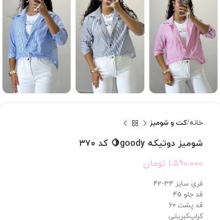
خانه
کت و شومیز
شومیز دوتیکه goody🍋 کد ۳۷۰
1.590.000
تومان
فری سایز 34-42
قد جلو 45
قد پشت 60
کراپ‌کبریتی