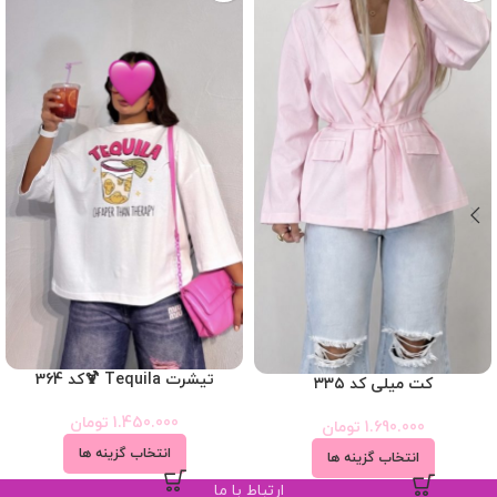
تیشرت Tequila 🍹کد 364
کت میلی کد ۳۳۵
1.450.000
تومان
1.690.000
تومان
انتخاب گزینه ها
انتخاب گزینه ها
ارتباط با ما