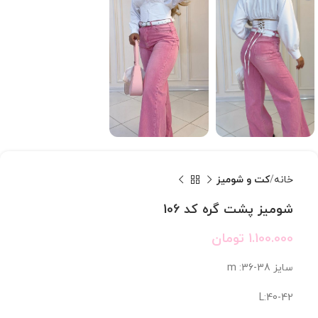
خانه
کت و شومیز
شومیز پشت گره کد 106
1.100.000
تومان
سایز m :36-38
L:40-42