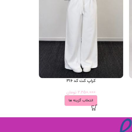
کراپ کت کد ۳۱۶
re coat
2.250.000
تومان
000
انتخاب گزینه ها
ان