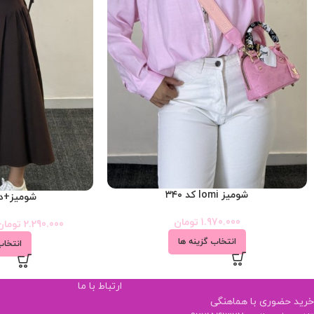
شومیز lomi کد ۳۴۰
شومیز+دام
1.970.000
تومان
2.290.000
تومان
انتخاب گزینه ها
انتخاب
ارتباط با ما
خرید حضوری با هماهنگی