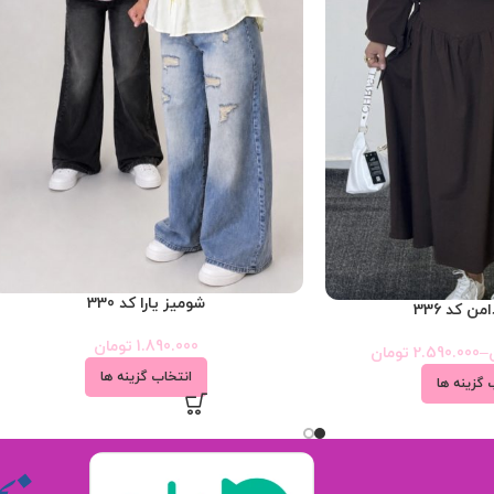
شومیز یارا کد 330
ن کد 336
1.890.000
تومان
–
2.590.000
تومان
انتخاب گزینه ها
 گزینه ها