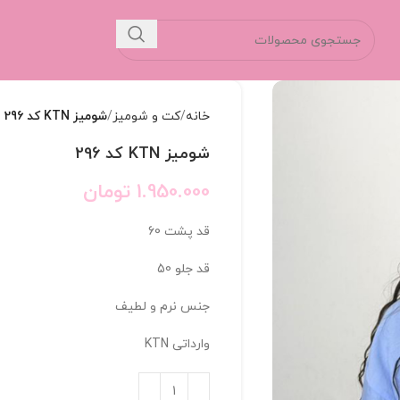
خانه
کت و شومیز
شومیز KTN کد 296
شومیز KTN کد 296
1.950.000
تومان
قد پشت 60
قد جلو 50
جنس نرم و لطیف
وارداتی KTN