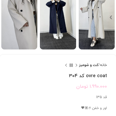
خانه
کت و شومیز
ovre coat کد 304
1.990.000
تومان
قد 135
اور و خفن🤌🏽🖤