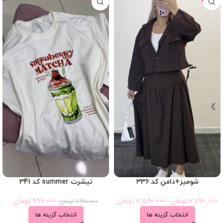
شومیز+دامن کد 336
تیشرت summer کد 341
2.290.000
تومان
–
2.590.000
تومان
998.000
تومان
1.190.000
تومان
انتخاب گزینه ها
انتخاب گزینه ها